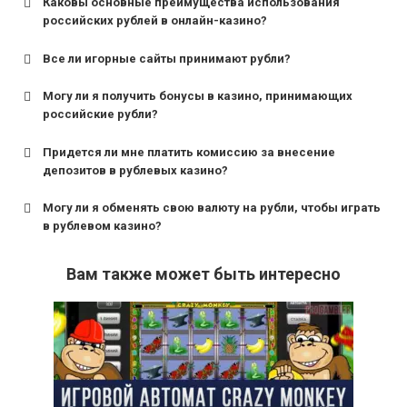
Каковы основные преимущества использования
российских рублей в онлайн-казино?
Все ли игорные сайты принимают рубли?
Могу ли я получить бонусы в казино, принимающих
российские рубли?
Придется ли мне платить комиссию за внесение
депозитов в рублевых казино?
Могу ли я обменять свою валюту на рубли, чтобы играть
в рублевом казино?
Вам также может быть интересно