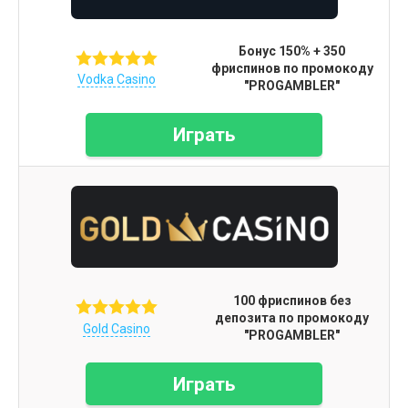
Бонус 150% + 350
фриспинов по промокоду
Vodka Casino
"PROGAMBLER"
Играть
100 фриспинов без
депозита по промокоду
Gold Casino
"PROGAMBLER"
Играть