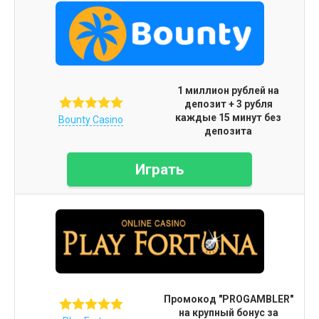
1 миллион рублей на
депозит + 3 рубля
каждые 15 минут без
Bounty Casino
депозита
Играть
Промокод "PROGAMBLER"
на крупный бонус за