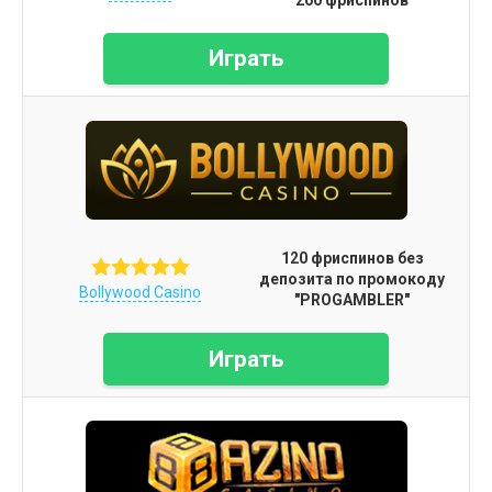
Играть
120 фриспинов без
депозита по промокоду
Bollywood Casino
"PROGAMBLER"
Играть