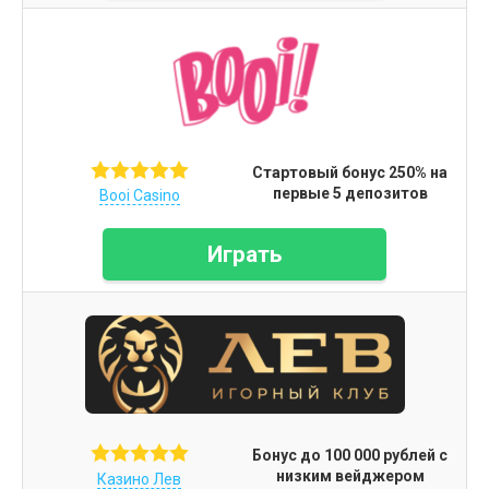
Стартовый бонус 250% на
первые 5 депозитов
Booi Casino
Играть
Бонус до 100 000 рублей с
низким вейджером
Казино Лев