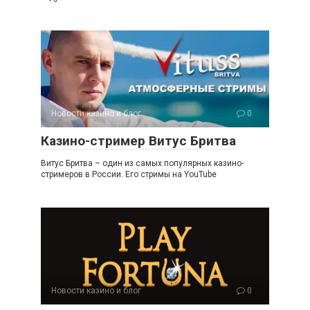
Новости казино и блог
0
Казино-стример Витус Бритва
Витус Бритва – один из самых популярных казино-
стримеров в России. Его стримы на YouTube
Новости казино и блог
0