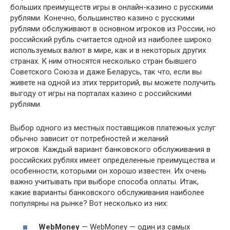
больших преимуществ игры в онлайн-казино с русскими
рублями. Конечно, большинство казино с русскими
рублями обслуживают в основном игроков из России, но
российский рубль считается одной из наиболее широко
используемых валют в мире, как и в некоторых других
странах. К ним относятся несколько стран бывшего
Советского Союза и даже Беларусь, так что, если вы
живете на одной из этих территорий, вы можете получить
выгоду от игры на порталах казино с российскими
рублями.
Выбор одного из местных поставщиков платежных услуг
обычно зависит от потребностей и желаний
игроков. Каждый вариант банковского обслуживания в
российских рублях имеет определенные преимущества и
особенности, которыми он хорошо известен. Их очень
важно учитывать при выборе способа оплаты. Итак,
какие варианты банковского обслуживания наиболее
популярны на рынке? Вот несколько из них:
WebMoney
— WebMoney — один из самых