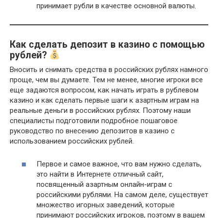
принимает рубли в качестве основной валюты.
Как сделать депозит в казино с помощью
рублей?
Вносить и снимать средства в российских рублях намного
проще, чем вы думаете. Тем не менее, многие игроки все
еще задаются вопросом, как начать играть в рублевом
казино и как сделать первые шаги к азартным играм на
реальные деньги в российских рублях. Поэтому наши
специалисты подготовили подробное пошаговое
руководство по внесению депозитов в казино с
использованием российских рублей.
Первое и самое важное, что вам нужно сделать,
это найти в Интернете отличный сайт,
посвященный азартным онлайн-играм с
российскими рублями. На самом деле, существует
множество игорных заведений, которые
принимают российских игроков, поэтому в вашем