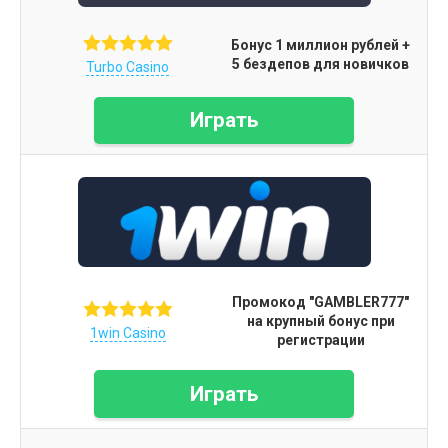
Бонус 1 миллион рублей +
5 бездепов для новичков
Turbo Casino
Играть
Промокод "GAMBLER777"
на крупный бонус при
1win Casino
регистрации
Играть