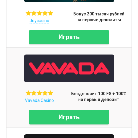
Бонус 200 тысяч рублей
на первые депозиты
Joycasino
Играть
Бездепозит 100 FS + 100%
на первый депозит
Vavada Casino
Играть