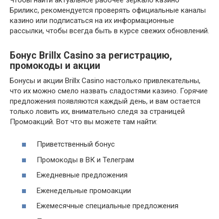
Бриликс, рекомендуется проверять официальные каналы
казино или подписаться на их информационные
рассылки, чтобы всегда быть в курсе свежих обновлений.
Бонус Brillx Casino за регистрацию,
промокоды и акции
Бонусы и акции Brillx Casino настолько привлекательны,
что их можно смело назвать сладостями казино. Горячие
предложения появляются каждый день, и вам остается
только ловить их, внимательно следя за страницей
Промоакций. Вот что вы можете там найти:
Приветственный бонус
Промокоды в ВК и Телеграм
Ежедневные предложения
Еженедельные промоакции
Ежемесячные специальные предложения