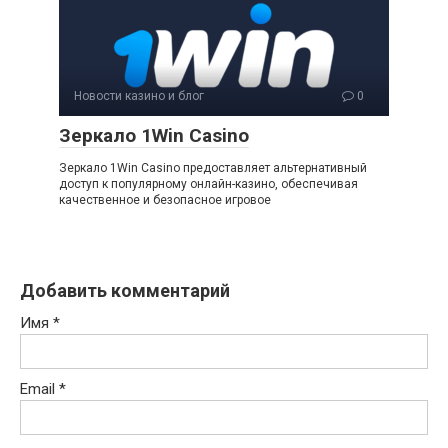
Новости казино и блог
0
Зеркало 1Win Casino
Зеркало 1Win Casino предоставляет альтернативный
доступ к популярному онлайн-казино, обеспечивая
качественное и безопасное игровое
Добавить комментарий
Имя
*
Email
*