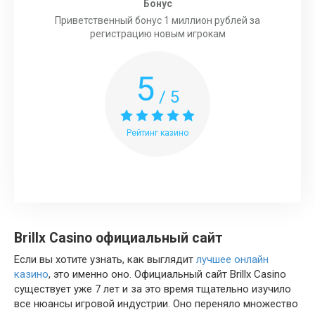
Бонус
Приветственный бонус 1 миллион рублей за
регистрацию новым игрокам
5
/ 5
Рейтинг казино
Brillx Casino официальный сайт
Если вы хотите узнать, как выглядит
лучшее онлайн
казино
, это именно оно. Официальный сайт Brillx Casino
существует уже 7 лет и за это время тщательно изучило
все нюансы игровой индустрии. Оно переняло множество