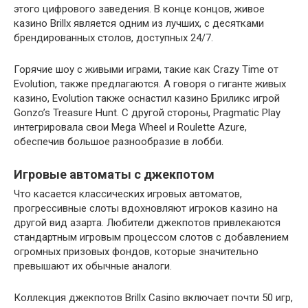
этого цифрового заведения. В конце концов, живое
казино Brillx является одним из лучших, с десятками
брендированных столов, доступных 24/7.
Горячие шоу с живыми играми, такие как Crazy Time от
Evolution, также предлагаются. А говоря о гиганте живых
казино, Evolution также оснастил казино Бриликс игрой
Gonzo’s Treasure Hunt. С другой стороны, Pragmatic Play
интегрировала свои Mega Wheel и Roulette Azure,
обеспечив большое разнообразие в лобби.
Игровые автоматы с джекпотом
Что касается классических игровых автоматов,
прогрессивные слоты вдохновляют игроков казино на
другой вид азарта. Любители джекпотов привлекаются
стандартным игровым процессом слотов с добавлением
огромных призовых фондов, которые значительно
превышают их обычные аналоги.
Коллекция джекпотов Brillx Casino включает почти 50 игр,