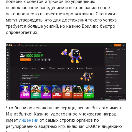
полезных советов и трюков по управлению
первоклассным заведением и вскоре заняло свое
законное место в качестве короля казино. Скептики
могут утверждать, что для достижения такого успеха
требуется больше усилий, но казино Бриликс быстро
опровергает их.
Что бы ни пожелало ваше сердце, лев из Brillx это имеет.
И в избытке! Казино, удостоенное множества наград,
имеет
лицензии
от самых строгих органов по
регулированию азартных игр, включая UKGC и лицензию