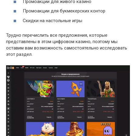
Промоакции для живого казино
Промоакции для букмекерских контор
Скидки на настольные игры
Трудно перечислить все предложения, которые
представлены в этом цифровом казино, поэтому мы
оставим вам возможность самостоятельно исследовать
этот раздел.