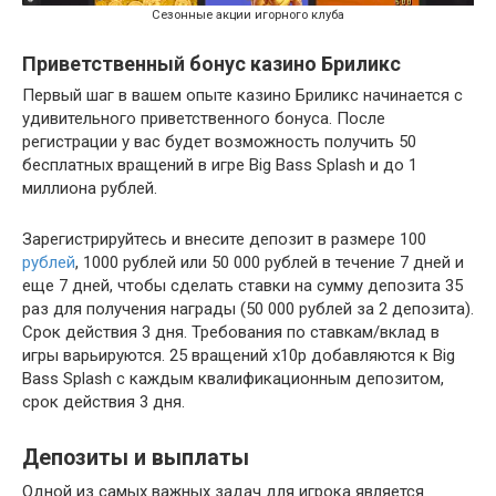
Сезонные акции игорного клуба
Приветственный бонус казино Бриликс
Первый шаг в вашем опыте казино Бриликс начинается с
удивительного приветственного бонуса. После
регистрации у вас будет возможность получить 50
бесплатных вращений в игре Big Bass Splash и до 1
миллиона рублей.
Зарегистрируйтесь и внесите депозит в размере 100
рублей
, 1000 рублей или 50 000 рублей в течение 7 дней и
еще 7 дней, чтобы сделать ставки на сумму депозита 35
раз для получения награды (50 000 рублей за 2 депозита).
Срок действия 3 дня. Требования по ставкам/вклад в
игры варьируются. 25 вращений x10p добавляются к Big
Bass Splash с каждым квалификационным депозитом,
срок действия 3 дня.
Депозиты и выплаты
Одной из самых важных задач для игрока является