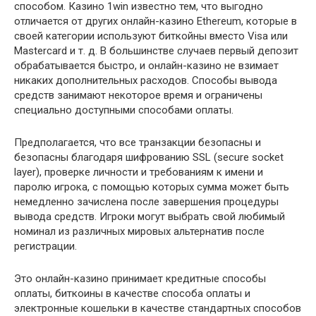
способом. Казино 1win известно тем, что выгодно
отличается от других онлайн-казино Ethereum, которые в
своей категории используют биткойны вместо Visa или
Mastercard и т. д. В большинстве случаев первый депозит
обрабатывается быстро, и онлайн-казино не взимает
никаких дополнительных расходов. Способы вывода
средств занимают некоторое время и ограничены
специально доступными способами оплаты.
Предполагается, что все транзакции безопасны и
безопасны благодаря шифрованию SSL (secure socket
layer), проверке личности и требованиям к имени и
паролю игрока, с помощью которых сумма может быть
немедленно зачислена после завершения процедуры
вывода средств. Игроки могут выбрать свой любимый
номинал из различных мировых альтернатив после
регистрации.
Это онлайн-казино принимает кредитные способы
оплаты, биткоины в качестве способа оплаты и
электронные кошельки в качестве стандартных способов