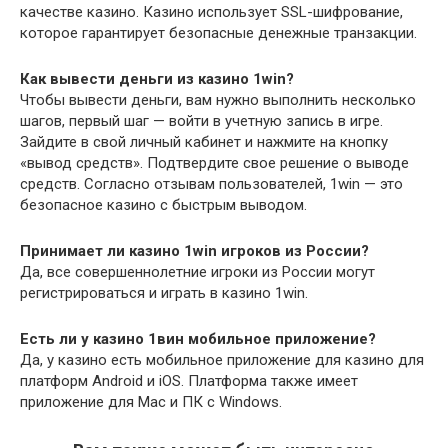
качестве казино. Казино использует SSL-шифрование,
которое гарантирует безопасные денежные транзакции.
Как вывести деньги из казино 1win?
Чтобы вывести деньги, вам нужно выполнить несколько
шагов, первый шаг — войти в учетную запись в игре.
Зайдите в свой личный кабинет и нажмите на кнопку
«вывод средств». Подтвердите свое решение о выводе
средств. Согласно отзывам пользователей, 1win — это
безопасное казино с быстрым выводом.
Принимает ли казино 1win игроков из России?
Да, все совершеннолетние игроки из России могут
регистрироваться и играть в казино 1win.
Есть ли у казино 1вин мобильное приложение?
Да, у казино есть мобильное приложение для казино для
платформ Android и iOS. Платформа также имеет
приложение для Mac и ПК с Windows.