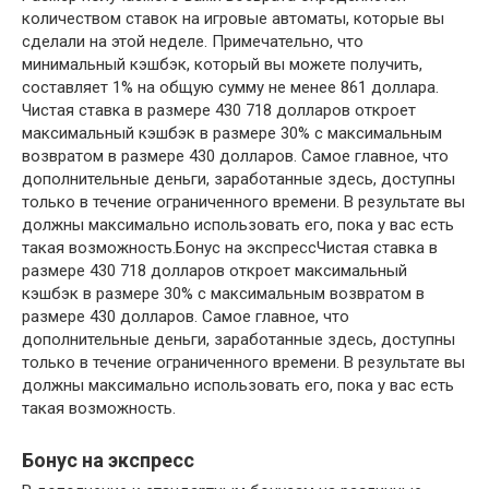
количеством ставок на игровые автоматы, которые вы
сделали на этой неделе. Примечательно, что
минимальный кэшбэк, который вы можете получить,
составляет 1% на общую сумму не менее 861 доллара.
Чистая ставка в размере 430 718 долларов откроет
максимальный кэшбэк в размере 30% с максимальным
возвратом в размере 430 долларов. Самое главное, что
дополнительные деньги, заработанные здесь, доступны
только в течение ограниченного времени. В результате вы
должны максимально использовать его, пока у вас есть
такая возможность.Бонус на экспрессЧистая ставка в
размере 430 718 долларов откроет максимальный
кэшбэк в размере 30% с максимальным возвратом в
размере 430 долларов. Самое главное, что
дополнительные деньги, заработанные здесь, доступны
только в течение ограниченного времени. В результате вы
должны максимально использовать его, пока у вас есть
такая возможность.
Бонус на экспресс