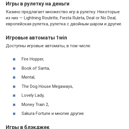
Игры в рулетку на деньги
Казино предлагает множество игр в рулетку. Некоторые
из них — Lightning Roulette, Fiesta Ruleta, Deal or No Deal,
европейская рулетка, рулетка с двойным шаром и другие.
Игровые автоматы 1win
Доступны игровые автоматы, в том числе:
Fire Hopper,
Book of Santa,
Mental,
The Dog House Megaways,
Lovely Lady,
Money Train 2,
Sakura Fortune и многие другие.
Игры в блэкджек