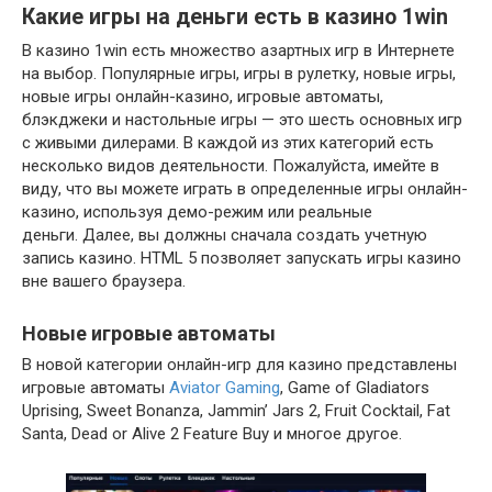
Какие игры на деньги есть в казино 1win
В казино 1win есть множество азартных игр в Интернете
на выбор. Популярные игры, игры в рулетку, новые игры,
новые игры онлайн-казино, игровые автоматы,
блэкджеки и настольные игры — это шесть основных игр
с живыми дилерами. В каждой из этих категорий есть
несколько видов деятельности. Пожалуйста, имейте в
виду, что вы можете играть в определенные игры онлайн-
казино, используя демо-режим или реальные
деньги. Далее, вы должны сначала создать учетную
запись казино. HTML 5 позволяет запускать игры казино
вне вашего браузера.
Новые игровые автоматы
В новой категории онлайн-игр для казино представлены
игровые автоматы
Aviator Gaming
, Game of Gladiators
Uprising, Sweet Bonanza, Jammin’ Jars 2, Fruit Cocktail, Fat
Santa, Dead or Alive 2 Feature Buy и многое другое.