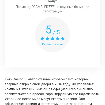
Бонус
Промокод "GAMBLER777" на крупный бонус при
регистрации
5
/ 5
Рейтинг казино
1win Casino — авторитетный игровой сайт, который
впервые открыл свои двери в 2016 году. им управляет
компания 1win N.V., имеющая официальную лицензию
правительства Кюрасао, гарантирующую его надежность.
Игроки со всего мира могут играть в казино. Оно
объединяет казино и платформу для ставок в одном,