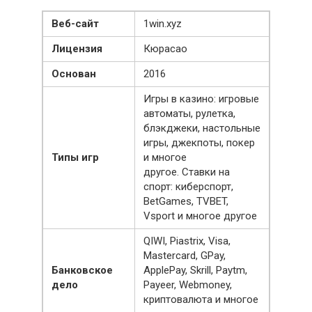
Веб-сайт
1win.xyz
Лицензия
Кюрасао
Основан
2016
Игры в казино: игровые
автоматы, рулетка,
блэкджеки, настольные
игры, джекпоты, покер
Типы игр
и многое
другое. Ставки на
спорт: киберспорт,
BetGames, TVBET,
Vsport и многое другое
QIWI, Piastrix, Visa,
Mastercard, GPay,
Банковское
ApplePay, Skrill, Paytm,
дело
Payeer, Webmoney,
криптовалюта и многое