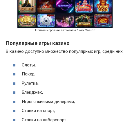
Новые игровые автоматы 1win Casino
Популярные игры казино
В казино доступно множество популярных игр, среди них:
Слоты,
Покер,
Рулетка,
Блекджек,
Игры с живыми дилерами,
Ставки на спорт,
Ставки на киберспорт.