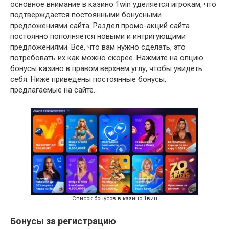
основное внимание в казино 1win уделяется игрокам, что
подтверждается постоянными бонусными
предложениями сайта. Раздел промо-акций сайта
постоянно пополняется новыми и интригующими
предложениями. Все, что вам нужно сделать, это
потребовать их как можно скорее. Нажмите на опцию
бонусы казино в правом верхнем углу, чтобы увидеть
себя. Ниже приведены постоянные бонусы,
предлагаемые на сайте.
Список бонусов в казино 1вин
Бонусы за регистрацию