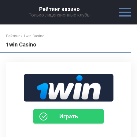
Перейти
Рейтинг казино
к
Только лицензионные клубы
контенту
Рейтинг
»
1win Casino
1win Casino
Играть