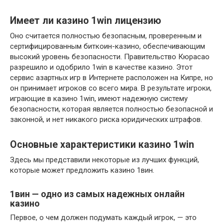
Имеет ли казино 1win лицензию
Оно считается полностью безопасным, проверенным и
сертифицированным биткоин-казино, обеспечивающим
высокий уровень безопасности. Правительство Кюрасао
разрешило и одобрило 1win в качестве казино. Этот
сервис азартных игр в Интернете расположен на Кипре, но
он принимает игроков со всего мира. В результате игроки,
играющие в казино 1win, имеют надежную систему
безопасности, которая является полностью безопасной и
законной, и нет никакого риска юридических штрафов.
Основные характеристики казино 1win
Здесь мы представили некоторые из лучших функций,
которые может предложить казино 1вин.
1вин — одно из самых надежных онлайн
казино
Первое, о чем должен подумать каждый игрок, — это