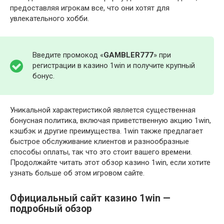
предоставляя игрокам все, что они хотят для
увлекательного хобби.
Введите промокод «
GAMBLER777
» при
регистрации в казино 1win и получите крупный
бонус.
Уникальной характеристикой является существенная
бонусная политика, включая приветственную акцию 1win,
кэшбэк и другие преимущества. 1win также предлагает
быстрое обслуживание клиентов и разнообразные
способы оплаты, так что это стоит вашего времени.
Продолжайте читать этот обзор казино 1win, если хотите
узнать больше об этом игровом сайте.
Официальный сайт казино 1win —
подробный обзор