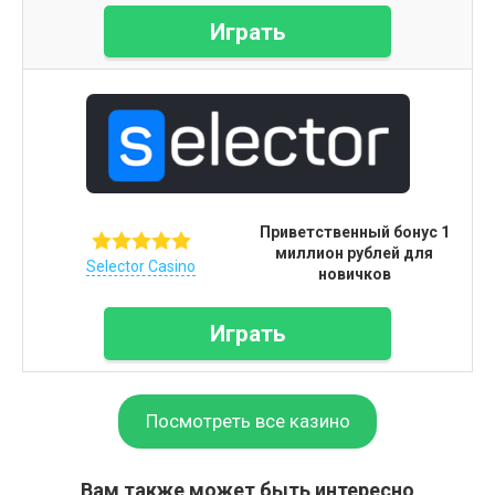
Играть
Приветственный бонус 1
миллион рублей для
Selector Casino
новичков
Играть
Посмотреть все казино
Вам также может быть интересно