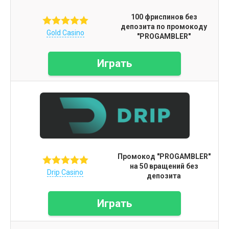
100 фриспинов без
депозита по промокоду
Gold Casino
"PROGAMBLER"
Играть
Промокод "PROGAMBLER"
на 50 вращений без
Drip Casino
депозита
Играть