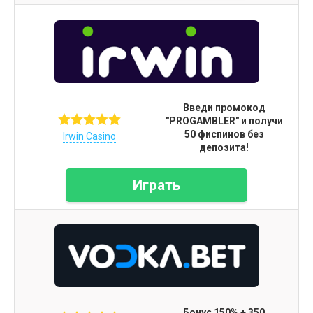
Введи промокод
"PROGAMBLER" и получи
50 фиспинов без
Irwin Casino
депозита!
Играть
Бонус 150% + 350