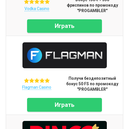
фриспинов по промокоду
Vodka Casino
"PROGAMBLER"
Играть
Получи бездепозитный
бонус 50 FS по промокоду
Flagman Casino
"PROGAMBLER"
Играть