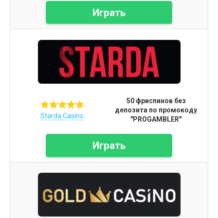
Играть
50 фриспинов без
депозита по промокоду
Starda Casino
"PROGAMBLER"
Играть