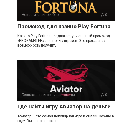
Новости казино и блог
0
Промокод для казино Play Fortuna
Казино Play Fortuna предлагает уникальный промокод
«PROGAMBLER» для новых игроков. Это прекрасная
возможность получить
Бесплатные игровые автоматы
0
Где найти игру Авиатор на деньги
Авиатор — это самая популярная игра в онлайн казино в
году. Вышла она всего