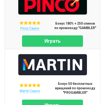
Бонус 180% + 250 спинов
по промокоду "GAMBLER"
Pinco Casino
Играть
Бонус 50 бесплатных
вращений по промокоду
Martin Casino
"PROGAMBLER"