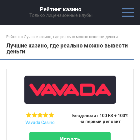
Перейти
Рейтинг казино
к
Только лицензионные клубы
контенту
Рейтинг
»
Лучшие казино, где реально можно вывести деньги
Лучшие казино, где реально можно вывести
деньги
Бездепозит 100 FS + 100%
на первый депозит
Vavada Casino
Играть