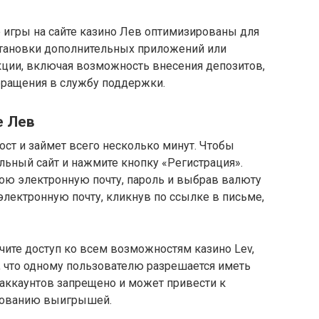
 игры на сайте казино Лев оптимизированы для
становки дополнительных приложений или
кции, включая возможность внесения депозитов,
обращения в службу поддержки.
е Лев
ост и займет всего несколько минут. Чтобы
альный сайт и нажмите кнопку «Регистрация».
вою электронную почту, пароль и выбрав валюту
электронную почту, кликнув по ссылке в письме,
ите доступ ко всем возможностям казино Lev,
е, что одному пользователю разрешается иметь
иаккаунтов запрещено и может привести к
ированию выигрышей.