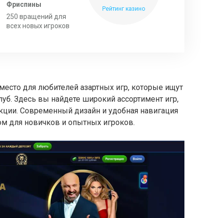
Фриспины
Рейтинг казино
250 вращений для
всех новых игроков
место для любителей азартных игр, которые ищут
уб. Здесь вы найдете широкий ассортимент игр,
ции. Современный дизайн и удобная навигация
м для новичков и опытных игроков.