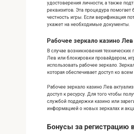
удостоверения личности, а также по
реквизитов. Эта процедура помогает
честность игры. Если верификация по
укажет на необходимые документы.
Рабочее зеркало казино Лев
В случае возникновения технических 
Лев или блокировки провайдером, иг
использовать рабочее зеркало. Зеркал
которая обеспечивает доступ ко всем
Рабочее зеркало казино Лев актуализ
доступ к ресурсу. Для того чтобы пол
службой поддержки казино или зареги
информацией о новых зеркалах и акци
Бонусы за регистрацию в