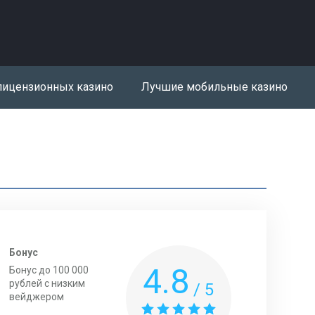
лицензионных казино
Лучшие мобильные казино
Бонус
4.8
Бонус до 100 000
рублей с низким
/ 5
вейджером