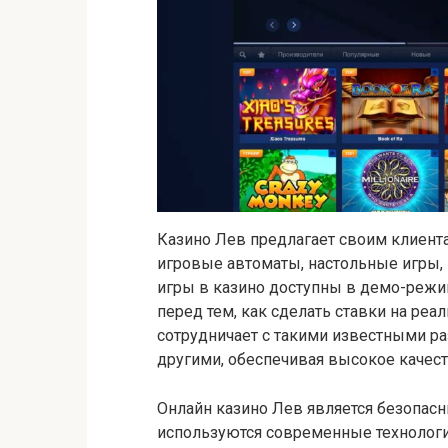
Казино Лев предлагает своим клиент
игровые автоматы, настольные игры,
игры в казино доступны в демо-режим
перед тем, как сделать ставки на реал
сотрудничает с такими известными разр
другими, обеспечивая высокое качест
Онлайн казино Лев является безопас
используются современные технологи