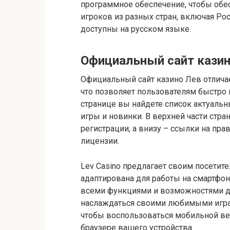
программное обеспечение, чтобы обес
игроков из разных стран, включая Росс
доступны на русском языке.
Официальный сайт казин
Официальный сайт казино Лев отлича
что позволяет пользователям быстро
странице вы найдете список актуальн
игры и новинки. В верхней части стр
регистрации, а внизу – ссылки на пра
лицензии.
Lev Casino предлагает своим посетит
адаптирована для работы на смартфон
всеми функциями и возможностями де
наслаждаться своими любимыми играм
чтобы воспользоваться мобильной ве
браузере вашего устройства.