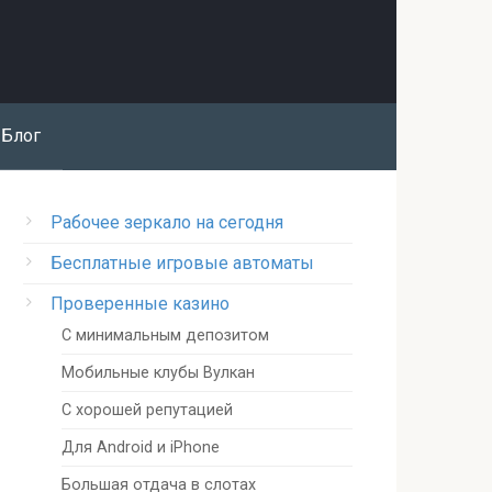
Блог
Рабочее зеркало на сегодня
Бесплатные игровые автоматы
Проверенные казино
С минимальным депозитом
Мобильные клубы Вулкан
С хорошей репутацией
Для Android и iPhone
Большая отдача в слотах