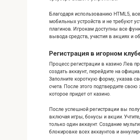
Благодаря использованию HTML5, все
мобильных устройств и не требуют у
плагинов. Игрокам доступны все фун
вывода средств, участия в акциях и 
Регистрация в игорном клуб
Процесс регистрации в казино Лев пр
создать аккаунт, перейдите на офици
Заполните короткую форму, указав с
счета. После этого подтвердите свою 
которое придет от казино.
После успешной регистрации вы получ
включая игры, бонусы и акции. Учтит
только один аккаунт. Создание мульт
блокировке всех аккаунтов и аннул